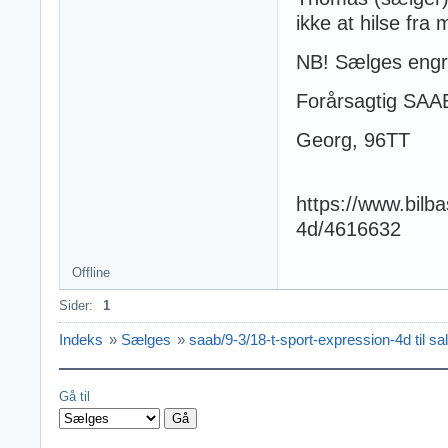
ikke at hilse fra m
NB! Sælges eng
Forårsagtig SAAB
Georg, 96TT
https://www.bilba
4d/4616632
Offline
Sider:
1
Indeks
»
Sælges
»
saab/9-3/18-t-sport-expression-4d til sa
Gå til