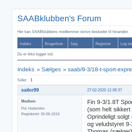
SAABklubben's Forum
Her kan SAABklubbens medlemmer skrive beskeder til hinanden.
Indeks
Brugerliste
Søg
Registrer
Log in
Du er ikke logget ind.
Indeks
»
Sælges
»
saab/9-3/18-t-sport-expre
Sider:
1
sailor99
27-02-2020 12:08:37
Fin 9-3/1.8T Spor
Medlem
(som helt sikkert
Fra: Haderslev
Registreret: 30-06-2019
Oprindeligt solgt
og veludstyret 9-
Thomas (sælger)