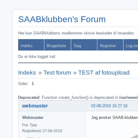
SAABklubben's Forum
Her kan SAABklubbens medlemmer skrive beskeder til hinanden.
Indeks
Brugerliste
Søg
Registrer
Log in
Du er ikke logget ind.
Indeks
»
Test forum
»
TEST af fotoupload
Sider:
1
Deprecated
: Function create_function() is deprecated in
/var/www/
webmaster
02-08-2019 16:27:16
Webmaster
Jeg ønsker SAAB-klubbe
Fra: Tjaa
Registreret: 27-06-2019