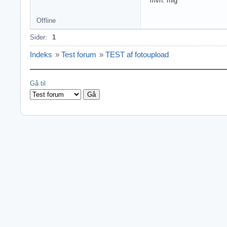
mvh. mig
Offline
Sider:
1
Indeks
»
Test forum
»
TEST af fotoupload
Gå til