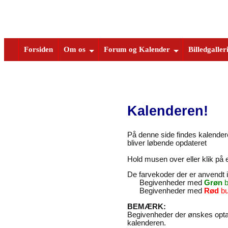
Forsiden
Om os
Forum og Kalender
Billedgaller
Kalenderen!
På denne side findes kalendere
bliver løbende opdateret
Hold musen over eller klik på
De farvekoder der er anvendt 
Begivenheder med
Grøn
b
Begivenheder med
Rød
bu
BEMÆRK:
Begivenheder der ønskes optage
kalenderen.