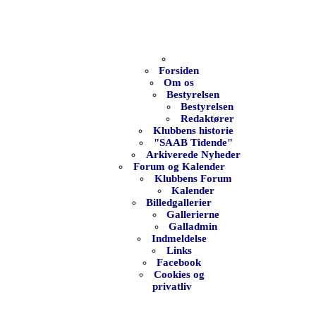
Forsiden
Om os
Bestyrelsen
Bestyrelsen
Redaktører
Klubbens historie
"SAAB Tidende"
Arkiverede Nyheder
Forum og Kalender
Klubbens Forum
Kalender
Billedgallerier
Gallerierne
Galladmin
Indmeldelse
Links
Facebook
Cookies og
privatliv